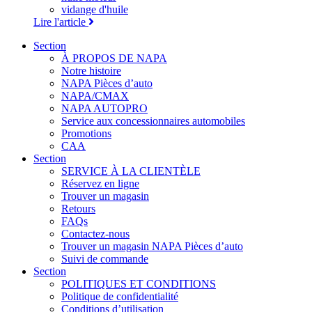
vidange d'huile
Lire l'article
Section
À PROPOS DE NAPA
Notre histoire
NAPA Pièces d’auto
NAPA/CMAX
NAPA AUTOPRO
Service aux concessionnaires automobiles
Promotions
CAA
Section
SERVICE À LA CLIENTÈLE
Réservez en ligne
Trouver un magasin
Retours
FAQs
Contactez-nous
Trouver un magasin NAPA Pièces d’auto
Suivi de commande
Section
POLITIQUES ET CONDITIONS
Politique de confidentialité
Conditions d’utilisation