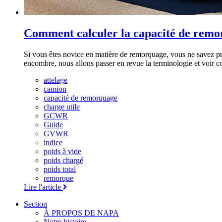
Comment calculer la capacité de rem
Si vous êtes novice en matière de remorquage, vous ne savez pr
encombre, nous allons passer en revue la terminologie et voir
attelage
camion
capacité de remorquage
charge utile
GCWR
Guide
GVWR
indice
poids à vide
poids chargé
poids total
remorque
Lire l'article
Section
À PROPOS DE NAPA
Notre histoire