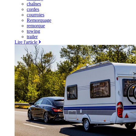
chaînes
cordes
courroies
Remorquage
remorque
towing
trailer
Lire l'article