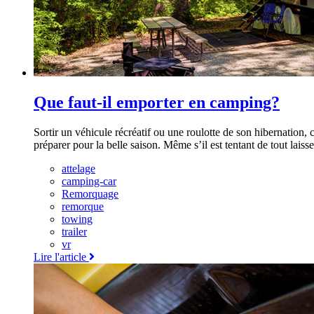
Que faut-il emporter en camping?
Sortir un véhicule récréatif ou une roulotte de son hibernation, c
préparer pour la belle saison. Même s’il est tentant de tout lais
attelage
camping-car
Remorquage
remorque
towing
trailer
vr
Lire l'article