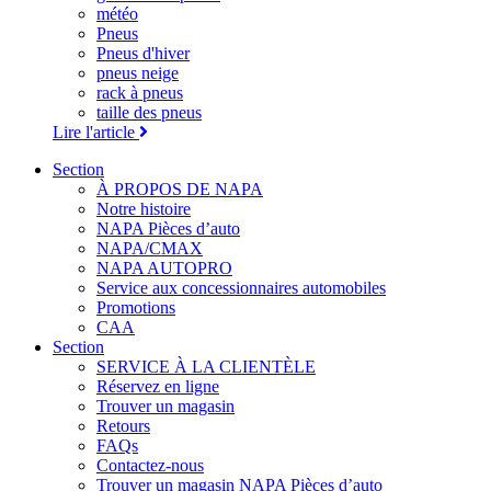
météo
Pneus
Pneus d'hiver
pneus neige
rack à pneus
taille des pneus
Lire l'article
Section
À PROPOS DE NAPA
Notre histoire
NAPA Pièces d’auto
NAPA/CMAX
NAPA AUTOPRO
Service aux concessionnaires automobiles
Promotions
CAA
Section
SERVICE À LA CLIENTÈLE
Réservez en ligne
Trouver un magasin
Retours
FAQs
Contactez-nous
Trouver un magasin NAPA Pièces d’auto