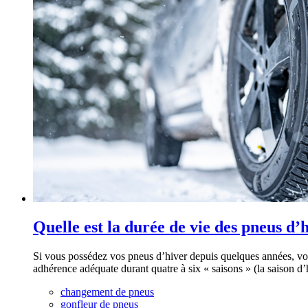
Quelle est la durée de vie des pneus d’
Si vous possédez vos pneus d’hiver depuis quelques années, v
adhérence adéquate durant quatre à six « saisons » (la saison d’
changement de pneus
gonfleur de pneus