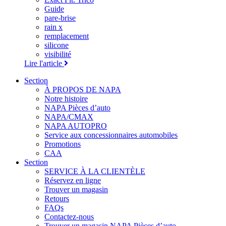
Guide
pare-brise
rain x
remplacement
silicone
visibilité
Lire l'article
Section
À PROPOS DE NAPA
Notre histoire
NAPA Pièces d’auto
NAPA/CMAX
NAPA AUTOPRO
Service aux concessionnaires automobiles
Promotions
CAA
Section
SERVICE À LA CLIENTÈLE
Réservez en ligne
Trouver un magasin
Retours
FAQs
Contactez-nous
Trouver un magasin NAPA Pièces d’auto